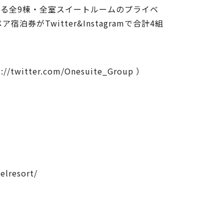
きる全9棟・全室スイートルームのプライベ
泊券がTwitter&Instagramで合計4組
s://twitter.com/Onesuite_Group
）
elresort/