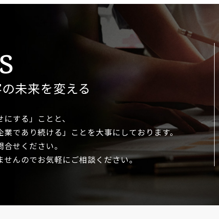
s
客の未来を変える
せにする」ことと、
企業で
あり続ける」ことを大事に
しております。
問合せください。
ませんので
お気軽にご相談ください。