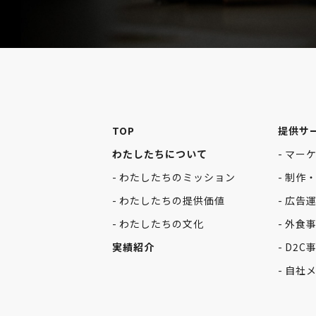
TOP
提供サ
わたしたちについて
マー
わたしたちのミッション
制作
わたしたちの提供価値
広告
わたしたちの文化
外食
実績紹介
D2C
自社