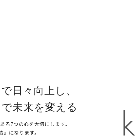
」で
日々向上し、
力で未来を変える
である
7つの心を大切にします。
核』になります。